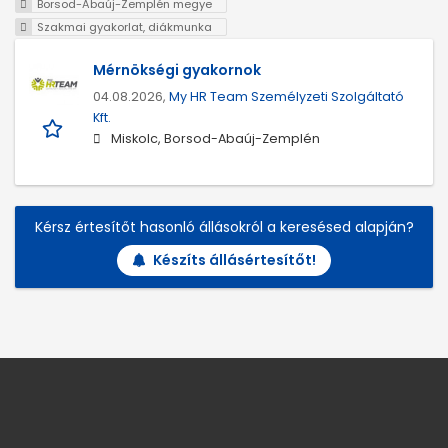
Borsod-Abaúj-Zemplén megye
Szakmai gyakorlat, diákmunka
Mérnökségi gyakornok
04.08.2026,
My HR Team Személyzeti Szolgáltató
Kft.
Miskolc, Borsod-Abaúj-Zemplén
Kérsz értesítőt hasonló állásokról a keresésed alapján?
Készíts állásértesítőt!