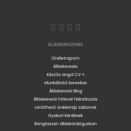
ÁLLÁSKERESŐKNEK
Önéletrajzom
Álláskeresés
Készíts angol CV-t
Munkáltató keresése
Álláskeresői Blog
Álláskeresői hírlevél feliratkozás
Letölthető önéletrajz sablonok
Gyakori kérdések
Böngésszen álláskatalógusban