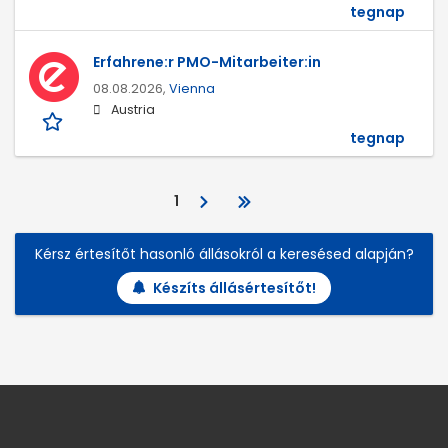
tegnap
Erfahrene:r PMO-Mitarbeiter:in
08.08.2026,
Vienna
Austria
tegnap
1
Kérsz értesítőt hasonló állásokról a keresésed alapján?
Készíts állásértesítőt!