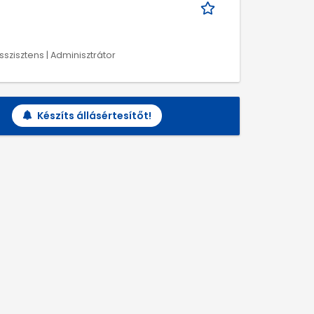
sszisztens | Adminisztrátor
Készíts állásértesítőt!