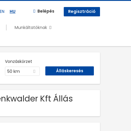
Belépés
EN
HU
Regisztráció
Munkáltatóknak
Vonzáskörzet
50 km
enkwalder Kft Állás