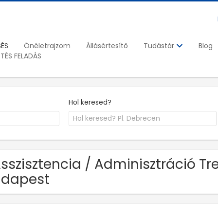
SÉS
Önéletrajzom
Állásértesítő
Blog
Tudástár
ETÉS FELADÁS
Hol keresed?
Asszisztencia / Adminisztráció Tr
udapest