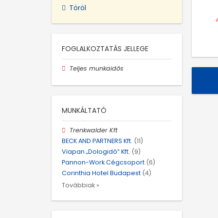
Töröl
FOGLALKOZTATÁS JELLEGE
Teljes munkaidős
MUNKÁLTATÓ
Trenkwalder Kft
BECK AND PARTNERS Kft.
(11)
Viapan „Dologidő” Kft.
(9)
Pannon-Work Cégcsoport
(6)
Corinthia Hotel Budapest
(4)
Továbbiak »