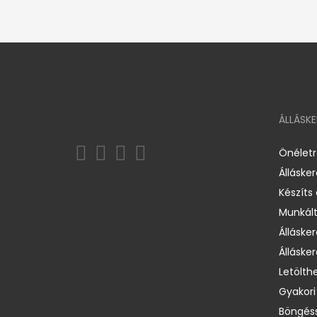
ÁLLÁSK
Önélet
Álláske
Készíts
Munkált
Állásker
Állásker
Letölth
Gyakori
Böngéss