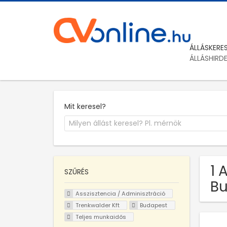
ÁLLÁSKERE
ÁLLÁSHIRD
Mit keresel?
1 
SZŰRÉS
B
Asszisztencia / Adminisztráció
Trenkwalder Kft
Budapest
Teljes munkaidős