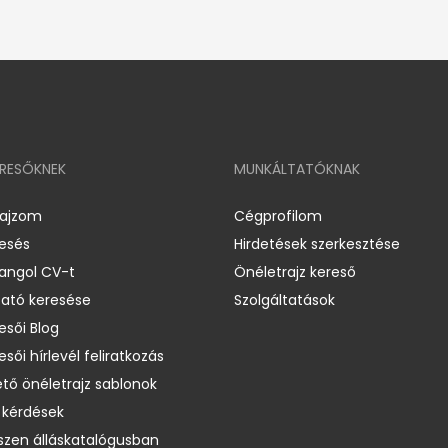
ERESŐKNEK
MUNKÁLTATÓKNAK
rajzom
Cégprofilom
resés
Hirdetések szerkesztése
 angol CV-t
Önéletrajz kereső
ató keresése
Szolgáltatások
esői Blog
esői hírlevél feliratkozás
ető önéletrajz sablonok
 kérdések
zen álláskatalógusban