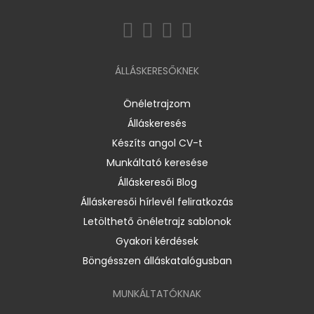
ÁLLÁSKERESŐKNEK
Önéletrajzom
Álláskeresés
Készíts angol CV-t
Munkáltató keresése
Álláskeresői Blog
Álláskeresői hírlevél feliratkozás
Letölthető önéletrajz sablonok
Gyakori kérdések
Böngésszen álláskatalógusban
MUNKÁLTATÓKNAK