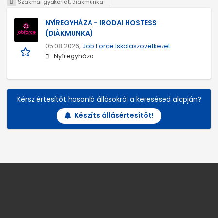
Szakmai gyakorlat, diákmunka
NYÍREGYHÁZA - IRODAI HOSTESS
(DIÁKMUNKA)
05.08.2026,
Job Force Iskolaszövetkezet
Nyíregyháza
Kérsz értesítőt hasonló állásokról a keresésed alapján?
Készíts állásértesítőt!