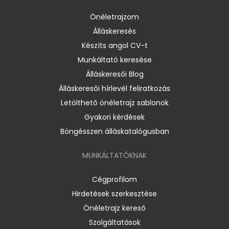
Önéletrajzom
Álláskeresés
Készíts angol CV-t
Munkáltató keresése
Álláskeresői Blog
Álláskeresői hírlevél feliratkozás
Letölthető önéletrajz sablonok
Gyakori kérdések
Böngésszen álláskatalógusban
MUNKÁLTATÓKNAK
Cégprofilom
Hirdetések szerkesztése
Önéletrajz kereső
Szolgáltatások