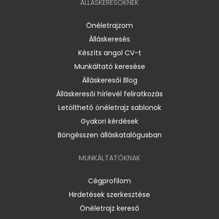
ÁLLÁSKERESŐKNEK
Önéletrajzom
Álláskeresés
Készíts angol CV-t
Munkáltató keresése
Álláskeresői Blog
Álláskeresői hírlevél feliratkozás
Letölthető önéletrajz sablonok
Gyakori kérdések
Böngésszen álláskatalógusban
MUNKÁLTATÓKNAK
Cégprofilom
Hirdetések szerkesztése
Önéletrajz kereső