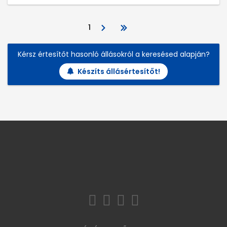
1
Kérsz értesítőt hasonló állásokról a keresésed alapján?
Készíts állásértesítőt!