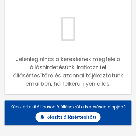
Jelenleg nincs a keresésnek megfelelő
álláshirdetésünk. Iratkozz fel
állásértesítőre és azonnal tájékoztatunk
emailben, ha felkerül ilyen állás.
Kérsz értesítőt hasonló állásokról a keresésed alapján?
Készíts állásértesítőt!