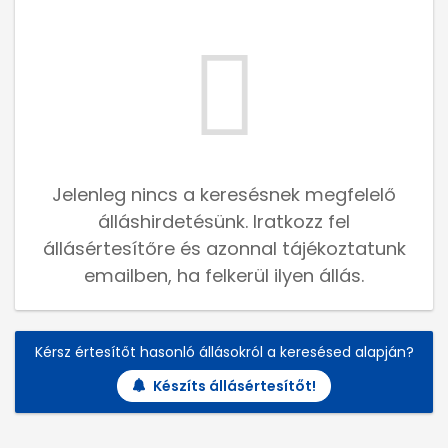
Jelenleg nincs a keresésnek megfelelő
álláshirdetésünk. Iratkozz fel
állásértesítőre és azonnal tájékoztatunk
emailben, ha felkerül ilyen állás.
Kérsz értesítőt hasonló állásokról a keresésed alapján?
Készíts állásértesítőt!