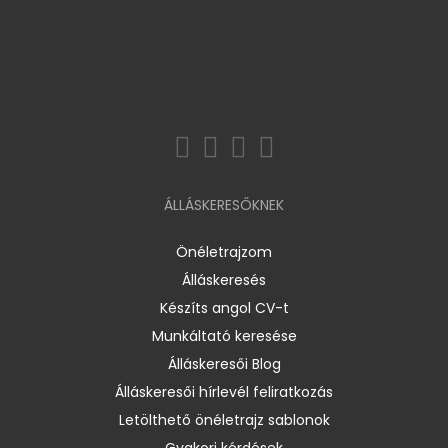
ÁLLÁSKERESŐKNEK
Önéletrajzom
Álláskeresés
Készíts angol CV-t
Munkáltató keresése
Álláskeresői Blog
Álláskeresői hírlevél feliratkozás
Letölthető önéletrajz sablonok
Gyakori kérdések