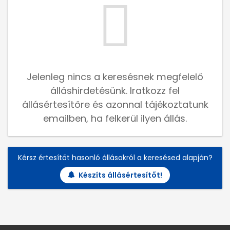
Jelenleg nincs a keresésnek megfelelő
álláshirdetésünk. Iratkozz fel
állásértesítőre és azonnal tájékoztatunk
emailben, ha felkerül ilyen állás.
Kérsz értesítőt hasonló állásokról a keresésed alapján?
Készíts állásértesítőt!