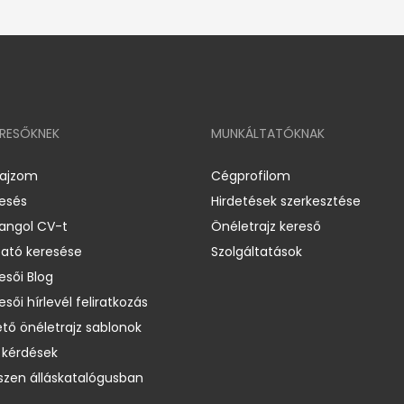
ERESŐKNEK
MUNKÁLTATÓKNAK
rajzom
Cégprofilom
resés
Hirdetések szerkesztése
 angol CV-t
Önéletrajz kereső
ató keresése
Szolgáltatások
esői Blog
esői hírlevél feliratkozás
ető önéletrajz sablonok
 kérdések
zen álláskatalógusban