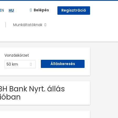
Belépés
EN
HU
Regisztráció
Munkáltatóknak
Vonzáskörzet
50 km
H Bank Nyrt. állás
ióban