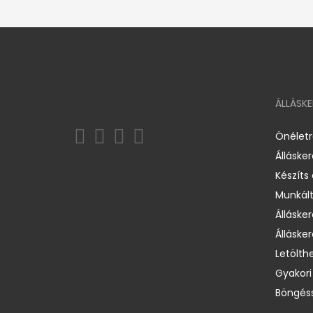
ÁLLÁSK
Önélet
Álláske
Készíts
Munkált
Állásker
Állásker
Letölth
Gyakori
Böngéss