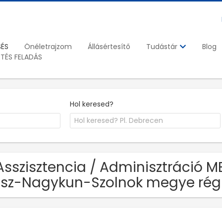
SÉS
Önéletrajzom
Állásértesítő
Blog
Tudástár
ETÉS FELADÁS
Hol keresed?
Asszisztencia / Adminisztráció MB
sz-Nagykun-Szolnok megye rég