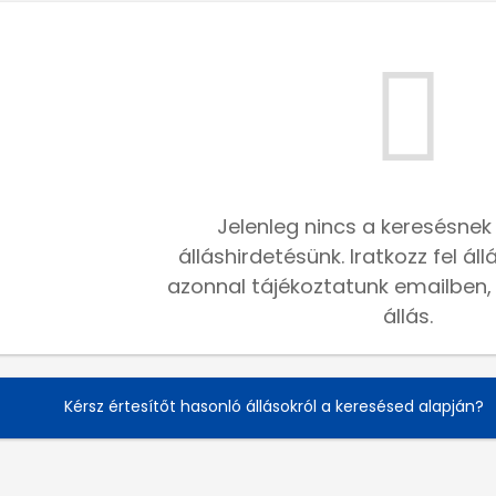
Jelenleg nincs a keresésnek
álláshirdetésünk. Iratkozz fel ál
azonnal tájékoztatunk emailben, h
állás.
Kérsz értesítőt hasonló állásokról a keresésed alapján?