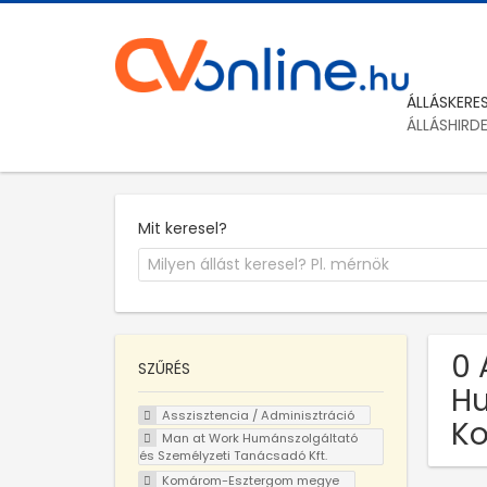
ÁLLÁSKERE
ÁLLÁSHIRD
Mit keresel?
0 
SZŰRÉS
Hu
Asszisztencia / Adminisztráció
K
Man at Work Humánszolgáltató
és Személyzeti Tanácsadó Kft.
Komárom-Esztergom megye