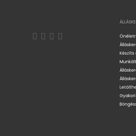
ÁLLÁSK
Önélet
Álláske
Készíts
Munkált
Állásker
Állásker
Letölth
Gyakori
Böngéss