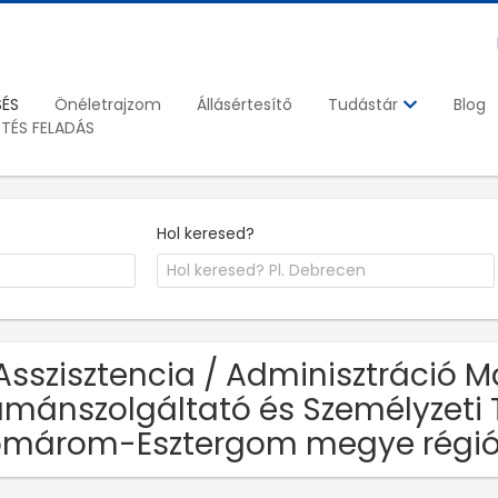
SÉS
Önéletrajzom
Állásértesítő
Blog
Tudástár
ETÉS FELADÁS
Hol keresed?
Asszisztencia / Adminisztráció 
mánszolgáltató és Személyzeti T
omárom-Esztergom megye régi