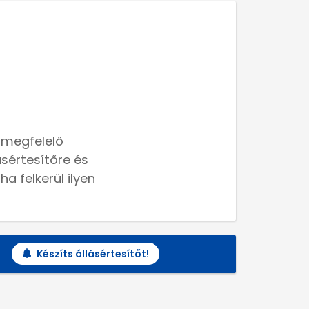
 megfelelő
lásértesítőre és
a felkerül ilyen
Készíts állásértesítőt!