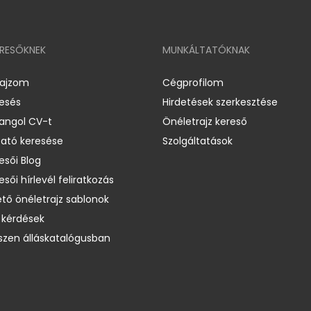
ERESŐKNEK
MUNKÁLTATÓKNAK
rajzom
Cégprofilom
resés
Hirdetések szerkesztése
 angol CV-t
Önéletrajz kereső
ató keresése
Szolgáltatások
esői Blog
esői hírlevél feliratkozás
ető önéletrajz sablonok
 kérdések
zen álláskatalógusban