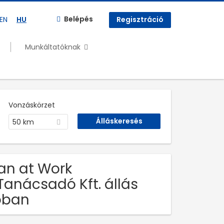
Belépés
EN
HU
Regisztráció
Munkáltatóknak
Vonzáskörzet
50 km
Man at Work
anácsadó Kft. állás
óban