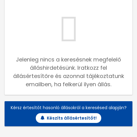
Jelenleg nincs a keresésnek megfelelő
álláshirdetésünk. Iratkozz fel
állásértesítőre és azonnal tájékoztatunk
emailben, ha felkerül ilyen állás.
Kérsz értesítőt hasonló állásokról a keresésed alapján?
Készíts állásértesítőt!