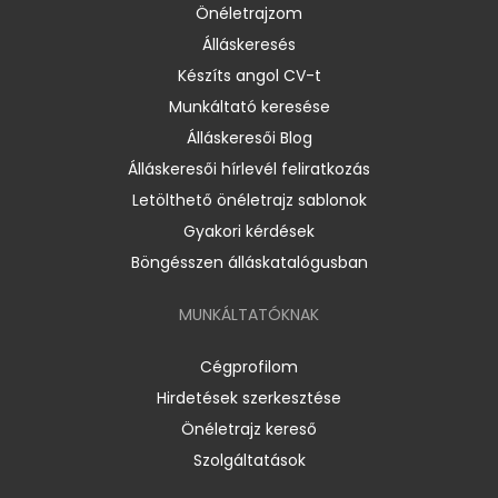
Önéletrajzom
Álláskeresés
Készíts angol CV-t
Munkáltató keresése
Álláskeresői Blog
Álláskeresői hírlevél feliratkozás
Letölthető önéletrajz sablonok
Gyakori kérdések
Böngésszen álláskatalógusban
MUNKÁLTATÓKNAK
Cégprofilom
Hirdetések szerkesztése
Önéletrajz kereső
Szolgáltatások