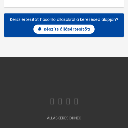
Kérsz értesítőt hasonló állásokról a keresésed alapján?
Készíts állásértesítőt!
ÁLLÁSKERESŐKNEK