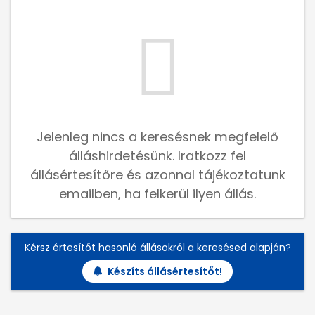
Jelenleg nincs a keresésnek megfelelő
álláshirdetésünk. Iratkozz fel
állásértesítőre és azonnal tájékoztatunk
emailben, ha felkerül ilyen állás.
Kérsz értesítőt hasonló állásokról a keresésed alapján?
Készíts állásértesítőt!