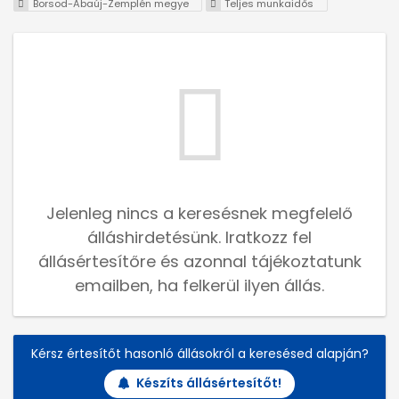
Borsod-Abaúj-Zemplén megye
Teljes munkaidős
Jelenleg nincs a keresésnek megfelelő
álláshirdetésünk. Iratkozz fel
állásértesítőre és azonnal tájékoztatunk
emailben, ha felkerül ilyen állás.
Kérsz értesítőt hasonló állásokról a keresésed alapján?
Készíts állásértesítőt!