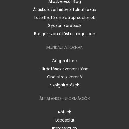
Álláskeresői Blog
Álláskeresői hírlevél feliratkozás
Letölthető önéletrajz sablonok
Gyakori kérdések
Böngésszen álláskatalógusban
MUNKÁLTATÓKNAK
Cégprofilom
Hirdetések szerkesztése
Önéletrajz kereső
Szolgáltatások
ÁLTALÁNOS INFORMÁCIÓK
Rólunk
Kapcsolat
Impresszum