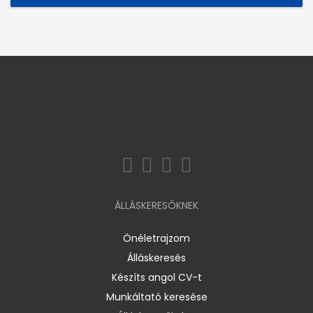
ÁLLÁSKERESŐKNEK
Önéletrajzom
Álláskeresés
Készíts angol CV-t
Munkáltató keresése