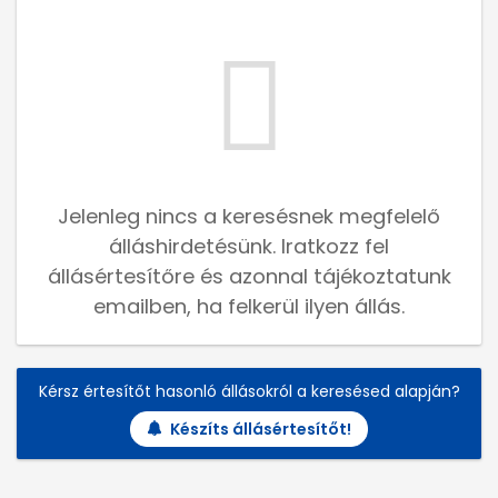
Jelenleg nincs a keresésnek megfelelő
álláshirdetésünk. Iratkozz fel
állásértesítőre és azonnal tájékoztatunk
emailben, ha felkerül ilyen állás.
Kérsz értesítőt hasonló állásokról a keresésed alapján?
Készíts állásértesítőt!