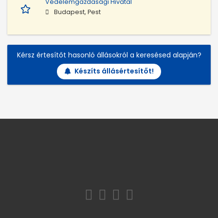
Védelemgazdasági Hivatal
Budapest, Pest
Kérsz értesítőt hasonló állásokról a keresésed alapján?
Készíts állásértesítőt!