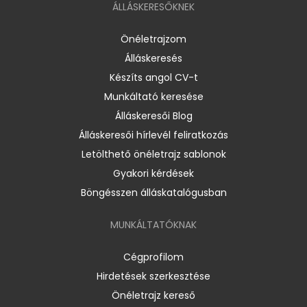
ÁLLÁSKERESŐKNEK
Önéletrajzom
Álláskeresés
Készíts angol CV-t
Munkáltató keresése
Álláskeresői Blog
Álláskeresői hírlevél feliratkozás
Letölthető önéletrajz sablonok
Gyakori kérdések
Böngésszen álláskatalógusban
MUNKÁLTATÓKNAK
Cégprofilom
Hirdetések szerkesztése
Önéletrajz kereső