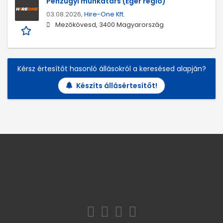
Pénzügyi munkatárs (Eger régió)
03.08.2026,
Hire-One Kft.
Mezőkövesd, 3400 Magyarország
Kérsz értesítőt hasonló állásokról a keresésed alapján?
Készíts állásértesítőt!