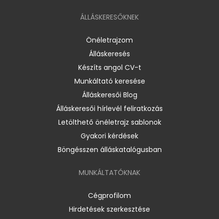
ÁLLÁSKERESŐKNEK
Önéletrajzom
Álláskeresés
Készíts angol CV-t
Munkáltató keresése
Álláskeresői Blog
Álláskeresői hírlevél feliratkozás
Letölthető önéletrajz sablonok
Gyakori kérdések
Böngésszen álláskatalógusban
MUNKÁLTATÓKNAK
Cégprofilom
Hirdetések szerkesztése