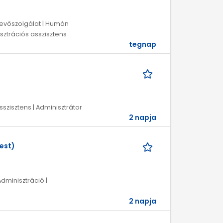
 Vevőszolgálat | Humán
isztrációs asszisztens
tegnap
sszisztens | Adminisztrátor
2 napja
est)
Adminisztráció |
2 napja