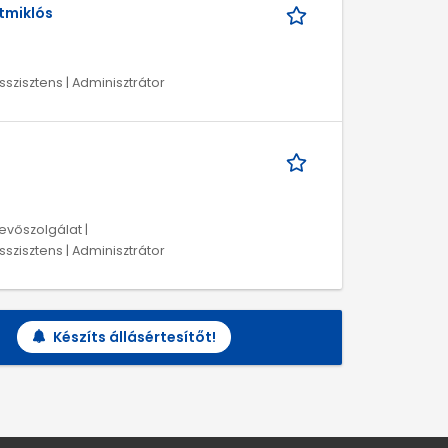
tmiklós
sszisztens | Adminisztrátor
evőszolgálat |
sszisztens | Adminisztrátor
Készíts állásértesítőt!