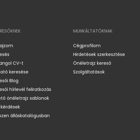
ERESŐKNEK
MUNKÁLTATÓKNAK
rajzom
Cégprofilom
resés
Hirdetések szerkesztése
 angol CV-t
Önéletrajz kereső
ató keresése
Szolgáltatások
esői Blog
esői hírlevél feliratkozás
ető önéletrajz sablonok
 kérdések
zen álláskatalógusban