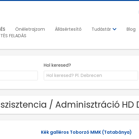
SÉS
Önéletrajzom
Állásértesítő
Blog
Tudástár
ETÉS FELADÁS
Hol keresed?
szisztencia / Adminisztráció HD D
Kék galléros Toborzó MMK (Tatabánya)