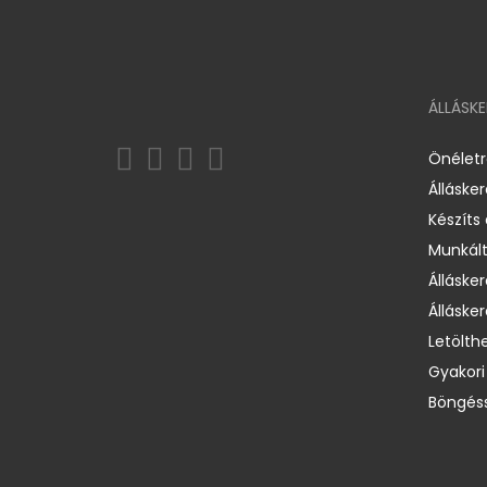
ÁLLÁSK
Önélet
Álláske
Készíts
Munkált
Állásker
Állásker
Letölth
Gyakori
Böngéss