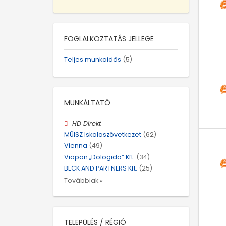
FOGLALKOZTATÁS JELLEGE
Teljes munkaidős
(5)
MUNKÁLTATÓ
HD Direkt
MŰISZ Iskolaszövetkezet
(62)
Vienna
(49)
Viapan „Dologidő” Kft.
(34)
BECK AND PARTNERS Kft.
(25)
Továbbiak »
TELEPÜLÉS / RÉGIÓ