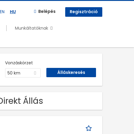
Belépés
EN
HU
Regisztráció
Munkáltatóknak
Vonzáskörzet
50 km
irekt Állás