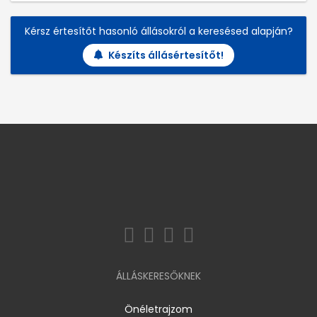
Kérsz értesítőt hasonló állásokról a keresésed alapján?
Készíts állásértesítőt!
ÁLLÁSKERESŐKNEK
Önéletrajzom