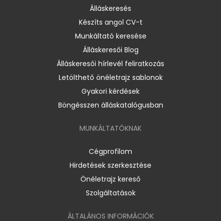
Álláskeresés
Készíts angol CV-t
Munkáltató keresése
Álláskeresői Blog
Álláskeresői hírlevél feliratkozás
Letölthető önéletrajz sablonok
Gyakori kérdések
Böngésszen álláskatalógusban
MUNKÁLTATÓKNAK
Cégprofilom
Hirdetések szerkesztése
Önéletrajz kereső
Szolgáltatások
ÁLTALÁNOS INFORMÁCIÓK