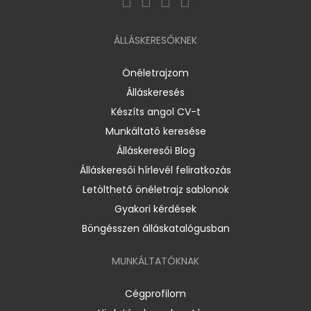
ÁLLÁSKERESŐKNEK
Önéletrajzom
Álláskeresés
Készíts angol CV-t
Munkáltató keresése
Álláskeresői Blog
Álláskeresői hírlevél feliratkozás
Letölthető önéletrajz sablonok
Gyakori kérdések
Böngésszen álláskatalógusban
MUNKÁLTATÓKNAK
Cégprofilom