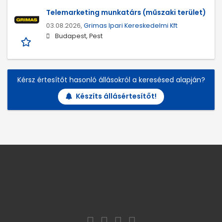
Telemarketing munkatárs (műszaki terület)
03.08.2026,
Grimas Ipari Kereskedelmi Kft
Budapest, Pest
Kérsz értesítőt hasonló állásokról a keresésed alapján?
Készíts állásértesítőt!