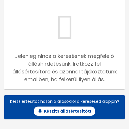
Jelenleg nincs a keresésnek megfelelő
álláshirdetésünk. Iratkozz fel
állásértesítőre és azonnal tájékoztatunk
emailben, ha felkerül ilyen állás.
Kérsz értesítőt hasonló állásokról a keresésed alapján?
Készíts állásértesítőt!