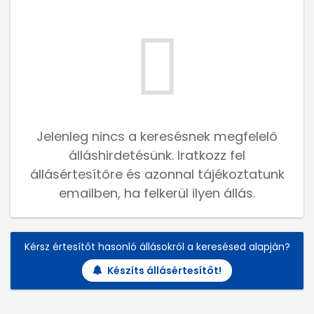
Jelenleg nincs a keresésnek megfelelő
álláshirdetésünk. Iratkozz fel
állásértesítőre és azonnal tájékoztatunk
emailben, ha felkerül ilyen állás.
Kérsz értesítőt hasonló állásokról a keresésed alapján?
Készíts állásértesítőt!