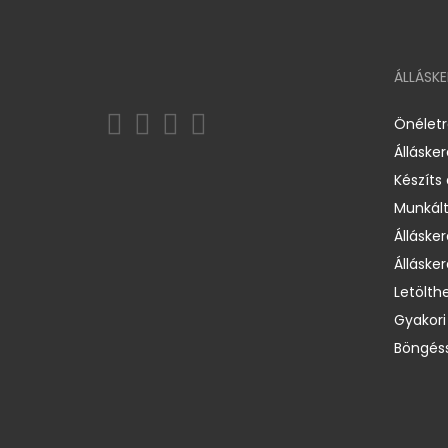
ÁLLÁSK
Önélet
Álláske
Készíts
Munkált
Állásker
Állásker
Letölth
Gyakori
Böngéss