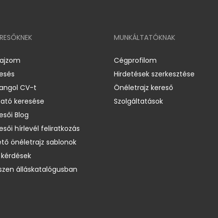
ERESŐKNEK
MUNKÁLTATÓKNAK
rajzom
Cégprofilom
resés
Hirdetések szerkesztése
 angol CV-t
Önéletrajz kereső
ató keresése
Szolgáltatások
esői Blog
esői hírlevél feliratkozás
ető önéletrajz sablonok
 kérdések
zen álláskatalógusban