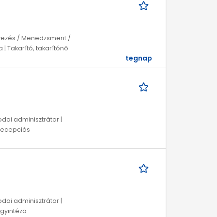
rvezés / Menedzsment /
 | Takarító, takarítónő
tegnap
dai adminisztrátor |
 Recepciós
dai adminisztrátor |
Ügyintéző