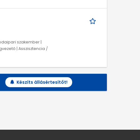
odaipari szakember |
ezető | Asszisztencia /
Készíts állásértesítőt!