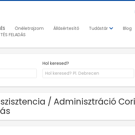
SÉS
Önéletrajzom
Állásértesítő
Blog
Tudástár
ETÉS FELADÁS
Hol keresed?
szisztencia / Adminisztráció Cor
lás