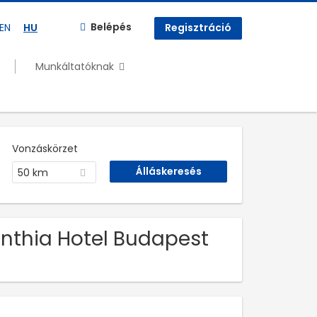
Belépés
EN
HU
Regisztráció
Munkáltatóknak
Vonzáskörzet
50 km
inthia Hotel Budapest