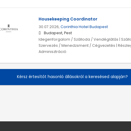
Housekeeping Coordinator
30.07.2026,
Corinthia Hotel Budapest
Budapest, Pest
Idegenforgalom / Szálloda / Vendéglátás | Száll
Szervezés / Menedzsment / Cégvezetés | Részlegv
Adminisztráció
Kérsz értesítőt hasonló állásokról a keresésed alapján?