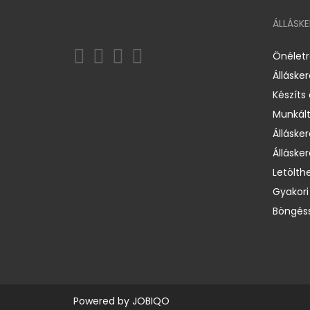
ÁLLÁSK
Önélet
Álláske
Készíts
Munkált
Állásker
Állásker
Letölth
Gyakori
Böngéss
Powered by
JOBIQO