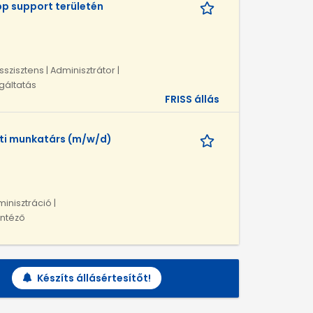
p support területén
szisztens | Adminisztrátor |
lgáltatás
FRISS állás
ati munkatárs (m/w/d)
minisztráció |
intéző
Készíts állásértesítőt!