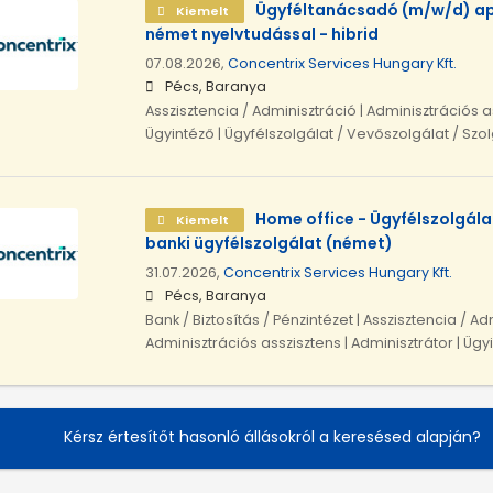
Ügyféltanácsadó (m/w/d) ap
Kiemelt
német nyelvtudással - hibrid
07.08.2026,
Concentrix Services Hungary Kft.
Pécs, Baranya
Asszisztencia / Adminisztráció | Adminisztrációs as
Ügyintéző | Ügyfélszolgálat / Vevőszolgálat / Szo
Home office - Ügyfélszolgál
Kiemelt
banki ügyfélszolgálat (német)
31.07.2026,
Concentrix Services Hungary Kft.
Pécs, Baranya
Bank / Biztosítás / Pénzintézet | Asszisztencia / Ad
Adminisztrációs asszisztens | Adminisztrátor | Ügy
Kérsz értesítőt hasonló állásokról a keresésed alapján?