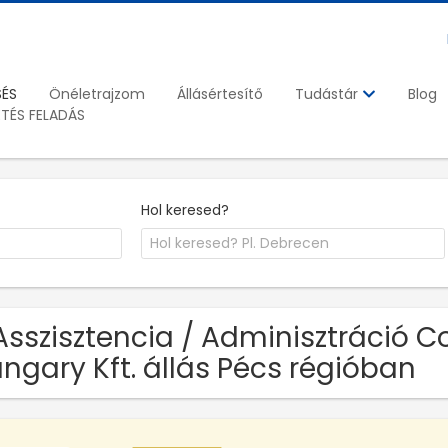
SÉS
Önéletrajzom
Állásértesítő
Blog
Tudástár
ETÉS FELADÁS
Hol keresed?
Asszisztencia / Adminisztráció C
ngary Kft. állás Pécs régióban