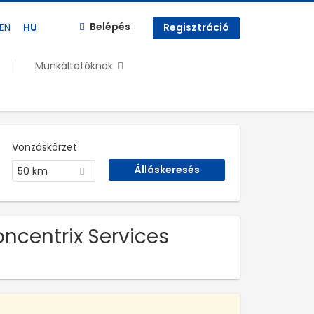
Belépés
EN
HU
Regisztráció
Munkáltatóknak
Vonzáskörzet
50 km
oncentrix Services