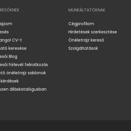
ERESŐKNEK
MUNKÁLTATÓKNAK
rajzom
Cégprofilom
resés
Hirdetések szerkesztése
 angol CV-t
Önéletrajz kereső
ató keresése
Szolgáltatások
esői Blog
esői hírlevél feliratkozás
ető önéletrajz sablonok
 kérdések
zen álláskatalógusban