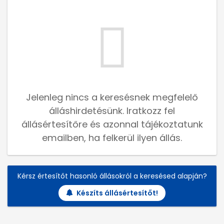
Jelenleg nincs a keresésnek megfelelő
álláshirdetésünk. Iratkozz fel
állásértesítőre és azonnal tájékoztatunk
emailben, ha felkerül ilyen állás.
Kérsz értesítőt hasonló állásokról a keresésed alapján?
Készíts állásértesítőt!