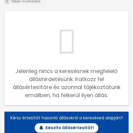
Teljes munkaidős
Jelenleg nincs a keresésnek megfelelő
álláshirdetésünk. Iratkozz fel
állásértesítőre és azonnal tájékoztatunk
emailben, ha felkerül ilyen állás.
Kérsz értesítőt hasonló állásokról a keresésed alapján?
Készíts állásértesítőt!