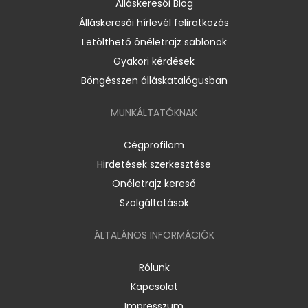
Álláskeresői Blog
Álláskeresői hírlevél feliratkozás
Letölthető önéletrajz sablonok
Gyakori kérdések
Böngésszen álláskatalógusban
MUNKÁLTATÓKNAK
Cégprofilom
Hirdetések szerkesztése
Önéletrajz kereső
Szolgáltatások
ÁLTALÁNOS INFORMÁCIÓK
Rólunk
Kapcsolat
Impresszum