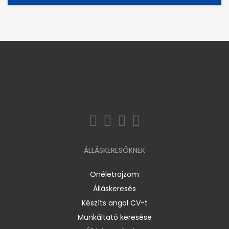
ÁLLÁSKERESŐKNEK
Önéletrajzom
Álláskeresés
Készíts angol CV-t
Munkáltató keresése