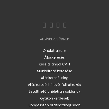
ÁLLÁSKERESŐKNEK
Önéletrajzom
Álláskeresés
Készíts angol CV-t
Munkáltató keresése
Álláskeresői Blog
Álláskeresői hírlevél feliratkozás
Letölthető önéletrajz sablonok
Gyakori kérdések
Böngésszen álláskatalógusban