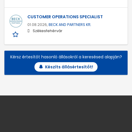
CUSTOMER OPERATIONS SPECIALIST
01.08.2026,
BECK AND PARTNERS Kft.
Székesfehérvár
Kérsz értesítőt hasonló állásokról a keresésed alapján?
Készíts állásértesítőt!