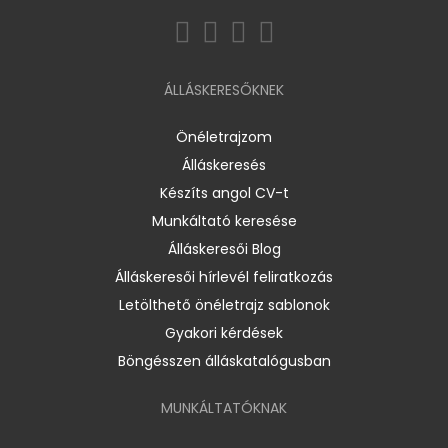
ÁLLÁSKERESŐKNEK
Önéletrajzom
Álláskeresés
Készíts angol CV-t
Munkáltató keresése
Álláskeresői Blog
Álláskeresői hírlevél feliratkozás
Letölthető önéletrajz sablonok
Gyakori kérdések
Böngésszen álláskatalógusban
MUNKÁLTATÓKNAK