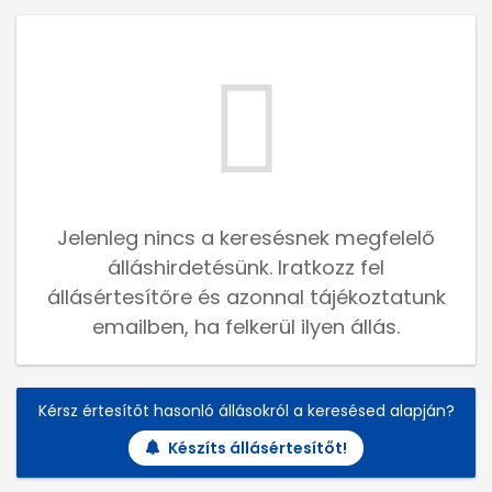
Jelenleg nincs a keresésnek megfelelő
álláshirdetésünk. Iratkozz fel
állásértesítőre és azonnal tájékoztatunk
emailben, ha felkerül ilyen állás.
Kérsz értesítőt hasonló állásokról a keresésed alapján?
Készíts állásértesítőt!