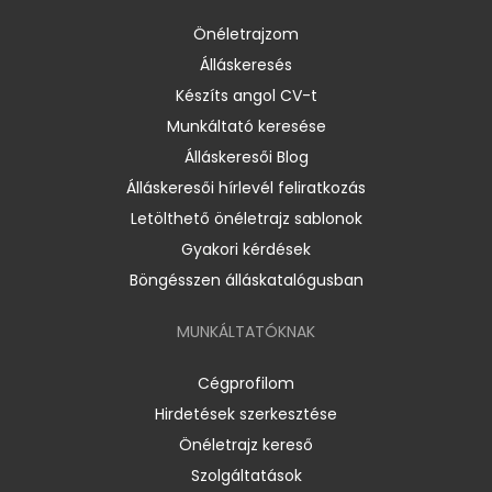
Önéletrajzom
Álláskeresés
Készíts angol CV-t
Munkáltató keresése
Álláskeresői Blog
Álláskeresői hírlevél feliratkozás
Letölthető önéletrajz sablonok
Gyakori kérdések
Böngésszen álláskatalógusban
MUNKÁLTATÓKNAK
Cégprofilom
Hirdetések szerkesztése
Önéletrajz kereső
Szolgáltatások