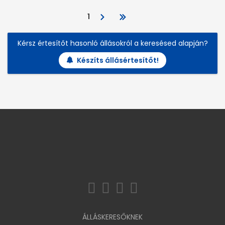
1
Kérsz értesítőt hasonló állásokról a keresésed alapján?
Készíts állásértesítőt!
ÁLLÁSKERESŐKNEK