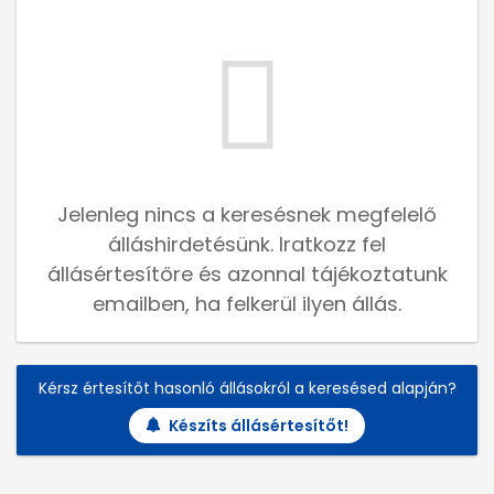
Jelenleg nincs a keresésnek megfelelő
álláshirdetésünk. Iratkozz fel
állásértesítőre és azonnal tájékoztatunk
emailben, ha felkerül ilyen állás.
Kérsz értesítőt hasonló állásokról a keresésed alapján?
Készíts állásértesítőt!