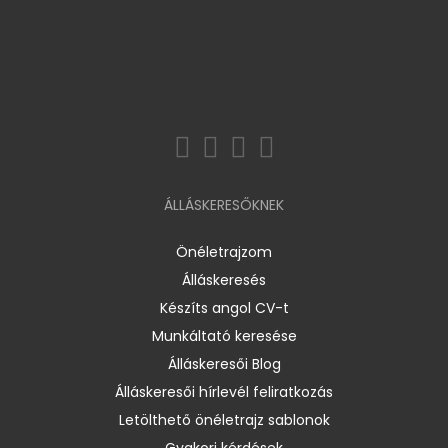
ÁLLÁSKERESŐKNEK
Önéletrajzom
Álláskeresés
Készíts angol CV-t
Munkáltató keresése
Álláskeresői Blog
Álláskeresői hírlevél feliratkozás
Letölthető önéletrajz sablonok
Gyakori kérdések