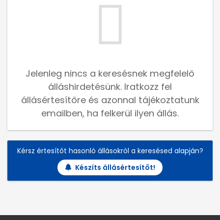
Jelenleg nincs a keresésnek megfelelő
álláshirdetésünk. Iratkozz fel
állásértesítőre és azonnal tájékoztatunk
emailben, ha felkerül ilyen állás.
Kérsz értesítőt hasonló állásokról a keresésed alapján?
Készíts állásértesítőt!