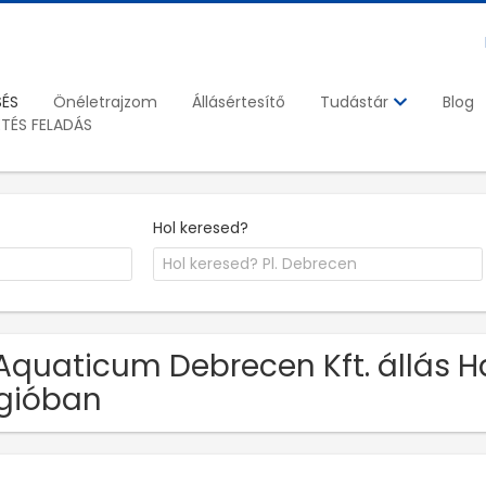
SÉS
Önéletrajzom
Állásértesítő
Blog
Tudástár
ETÉS FELADÁS
Hol keresed?
Aquaticum Debrecen Kft. állás 
gióban