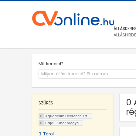
ÁLLÁSKERE
ÁLLÁSHIRD
Mit keresel?
0 
SZŰRÉS
ré
Aquaticum Debrecen Kft.
Hajdú-Bihar megye
Töröl