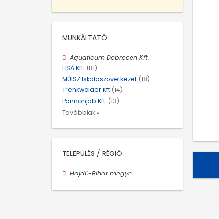
MUNKÁLTATÓ
Aquaticum Debrecen Kft.
HSA Kft.
(81)
MŰISZ Iskolaszövetkezet
(18)
Trenkwalder Kft
(14)
Pannonjob Kft.
(13)
Továbbiak »
TELEPÜLÉS / RÉGIÓ
Hajdú-Bihar megye