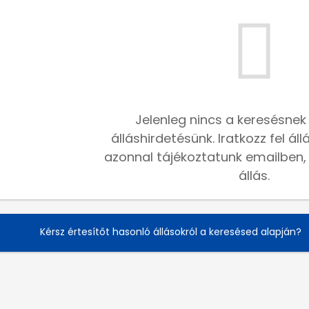
Jelenleg nincs a keresésnek
álláshirdetésünk. Iratkozz fel ál
azonnal tájékoztatunk emailben, h
állás.
Kérsz értesítőt hasonló állásokról a keresésed alapján?