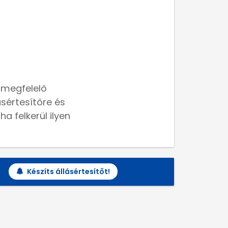
 megfelelő
lásértesítőre és
a felkerül ilyen
Készíts állásértesítőt!