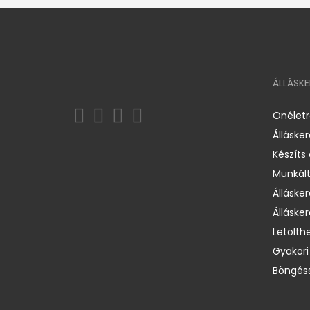
ÁLLÁSK
Önélet
Álláske
Készíts
Munkált
Állásker
Állásker
Letölth
Gyakori
Böngéss