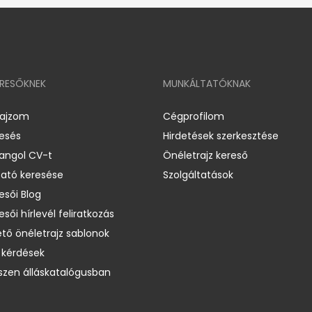
ERESŐKNEK
MUNKÁLTATÓKNAK
rajzom
Cégprofilom
resés
Hirdetések szerkesztése
 angol CV-t
Önéletrajz kereső
ató keresése
Szolgáltatások
esői Blog
esői hírlevél feliratkozás
ető önéletrajz sablonok
 kérdések
zen álláskatalógusban