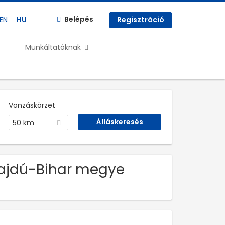
Belépés
EN
HU
Regisztráció
Munkáltatóknak
Vonzáskörzet
50 km
Hajdú-Bihar megye