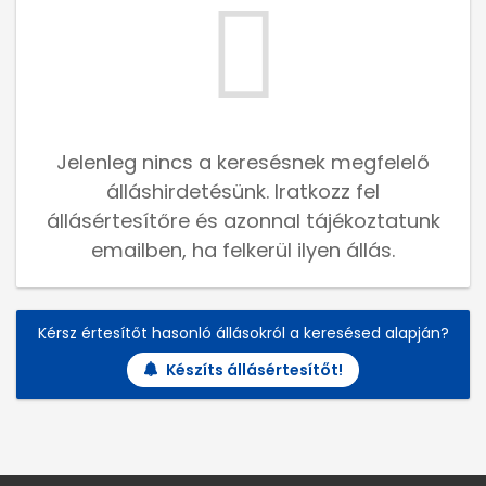
Jelenleg nincs a keresésnek megfelelő
álláshirdetésünk. Iratkozz fel
állásértesítőre és azonnal tájékoztatunk
emailben, ha felkerül ilyen állás.
Kérsz értesítőt hasonló állásokról a keresésed alapján?
Készíts állásértesítőt!