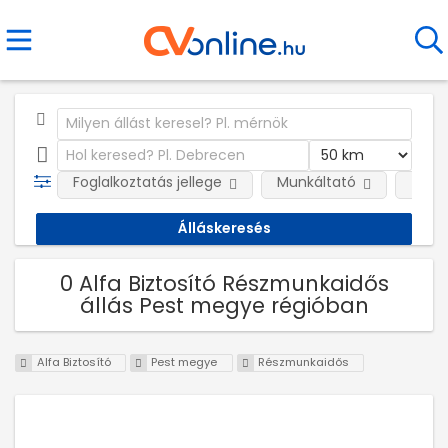
Foglalkoztatás jellege
Munkáltató
Telep
0 Alfa Biztosító Részmunkaidős
állás Pest megye régióban
Alfa Biztosító
Pest megye
Részmunkaidős