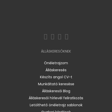
ÁLLÁSKERESŐKNEK
Önéletrajzom
Álláskeresés
Készíts angol CV-t
Munkáltató keresése
Álláskeresői Blog
Álláskeresői hírlevél feliratkozás
Letölthető önéletrajz sablonok
Gyakori kérdések