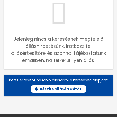
Jelenleg nincs a keresésnek megfelelő
álláshirdetésünk. Iratkozz fel
állásértesítőre és azonnal tájékoztatunk
emailben, ha felkerül ilyen állás.
Kérsz értesítőt hasonló állásokról a keresésed alapján?
Készíts állásértesítőt!