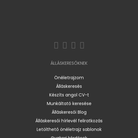
ÁLLÁSKERESŐKNEK
Önéletrajzom
Álláskeresés
Készíts angol CV-t
Munkáltató keresése
Álláskeresői Blog
Álláskeresői hírlevél feliratkozás
Letölthető önéletrajz sablonok
Gyakori kérdések