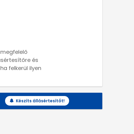
 megfelelő
lásértesítőre és
a felkerül ilyen
Készíts állásértesítőt!