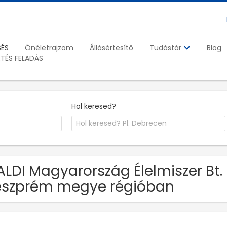
SÉS
Önéletrajzom
Állásértesítő
Blog
Tudástár
ETÉS FELADÁS
Hol keresed?
ALDI Magyarország Élelmiszer Bt
szprém megye régióban