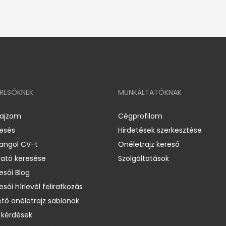
ERESŐKNEK
MUNKÁLTATÓKNAK
rajzom
Cégprofilom
resés
Hirdetések szerkesztése
 angol CV-t
Önéletrajz kereső
ató keresése
Szolgáltatások
esői Blog
esői hírlevél feliratkozás
ető önéletrajz sablonok
 kérdések