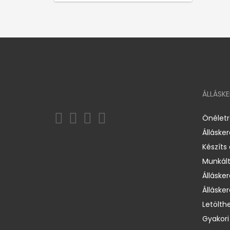
ÁLLÁSK
Önélet
Álláske
Készíts
Munkált
Állásker
Állásker
Letölth
Gyakori