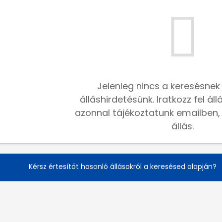
Jelenleg nincs a keresésnek
álláshirdetésünk. Iratkozz fel ál
azonnal tájékoztatunk emailben, h
állás.
Kérsz értesítőt hasonló állásokról a keresésed alapján?