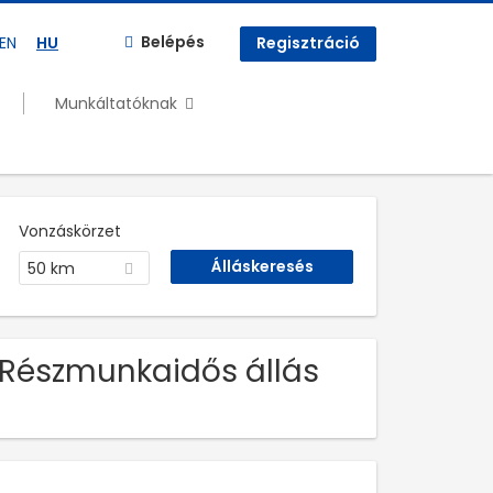
Belépés
EN
HU
Regisztráció
Munkáltatóknak
Vonzáskörzet
50 km
. Részmunkaidős állás