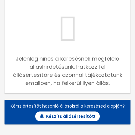
Jelenleg nincs a keresésnek megfelelő
álláshirdetésünk. Iratkozz fel
állásértesítőre és azonnal tájékoztatunk
emailben, ha felkerül ilyen állás.
Kérsz értesítőt hasonló állásokról a keresésed alapján?
Készíts állásértesítőt!