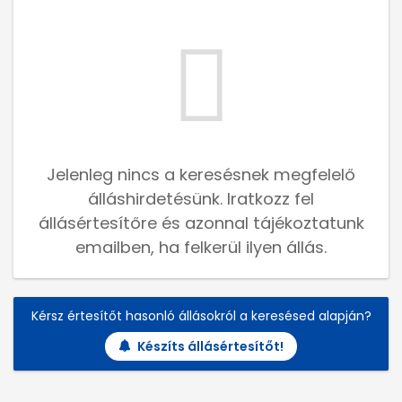
Jelenleg nincs a keresésnek megfelelő
álláshirdetésünk. Iratkozz fel
állásértesítőre és azonnal tájékoztatunk
emailben, ha felkerül ilyen állás.
Kérsz értesítőt hasonló állásokról a keresésed alapján?
Készíts állásértesítőt!