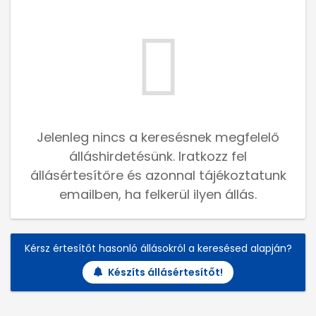
Jelenleg nincs a keresésnek megfelelő
álláshirdetésünk. Iratkozz fel
állásértesítőre és azonnal tájékoztatunk
emailben, ha felkerül ilyen állás.
Kérsz értesítőt hasonló állásokról a keresésed alapján?
Készíts állásértesítőt!