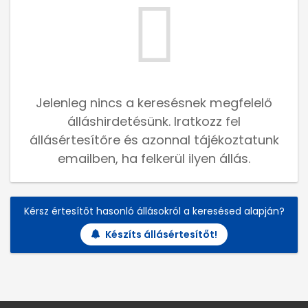
Jelenleg nincs a keresésnek megfelelő
álláshirdetésünk. Iratkozz fel
állásértesítőre és azonnal tájékoztatunk
emailben, ha felkerül ilyen állás.
Kérsz értesítőt hasonló állásokról a keresésed alapján?
Készíts állásértesítőt!