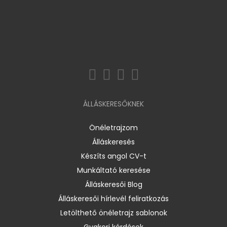
ÁLLÁSKERESŐKNEK
Önéletrajzom
Álláskeresés
Készíts angol CV-t
Munkáltató keresése
Álláskeresői Blog
Álláskeresői hírlevél feliratkozás
Letölthető önéletrajz sablonok
Gyakori kérdések