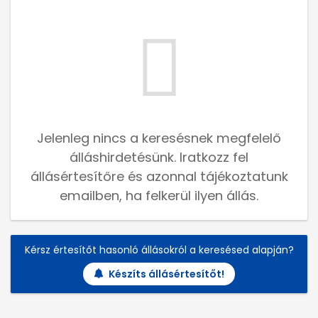
Jelenleg nincs a keresésnek megfelelő
álláshirdetésünk. Iratkozz fel
állásértesítőre és azonnal tájékoztatunk
emailben, ha felkerül ilyen állás.
Kérsz értesítőt hasonló állásokról a keresésed alapján?
Készíts állásértesítőt!