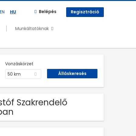
Belépés
EN
HU
Regisztráció
Munkáltatóknak
Vonzáskörzet
50 km
istóf Szakrendelő
óban