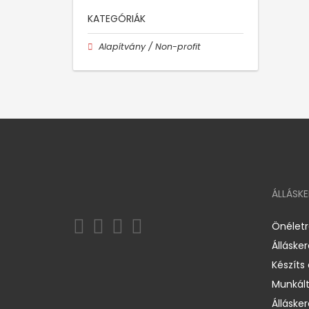
KATEGÓRIÁK
Alapítvány / Non-profit
ÁLLÁSK
Önélet
Álláske
Készíts
Munkált
Állásker