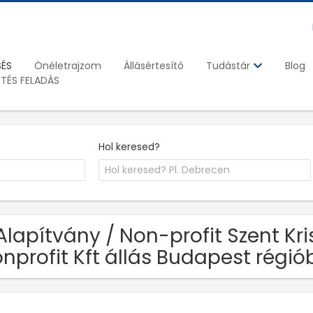
SÉS
Önéletrajzom
Állásértesítő
Blog
Tudástár
ETÉS FELADÁS
Hol keresed?
Alapítvány / Non-profit Szent Kr
nprofit Kft állás Budapest régi