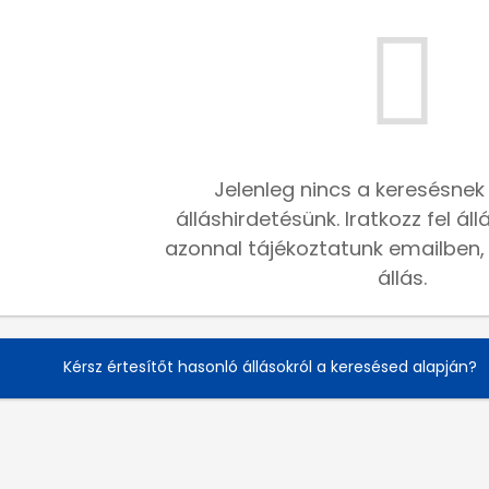
Jelenleg nincs a keresésnek
álláshirdetésünk. Iratkozz fel ál
azonnal tájékoztatunk emailben, h
állás.
Kérsz értesítőt hasonló állásokról a keresésed alapján?