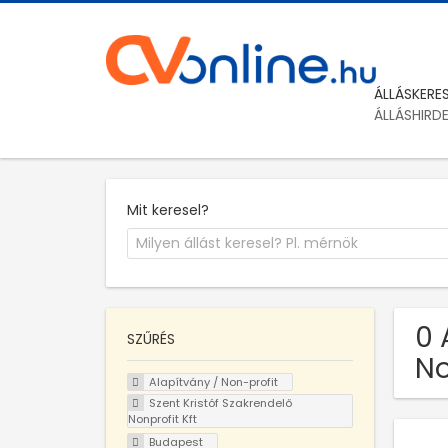
ÁLLÁSKERE
ÁLLÁSHIRD
Mit keresel?
0 
SZŰRÉS
No
Alapítvány / Non-profit
Szent Kristóf Szakrendelő
Nonprofit Kft
Budapest