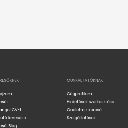
ERESŐKNEK
MUNKÁLTATÓKNAK
rajzom
Cégprofilom
resés
Hirdetések szerkesztése
 angol CV-t
Önéletrajz kereső
ató keresése
Szolgáltatások
esői Blog