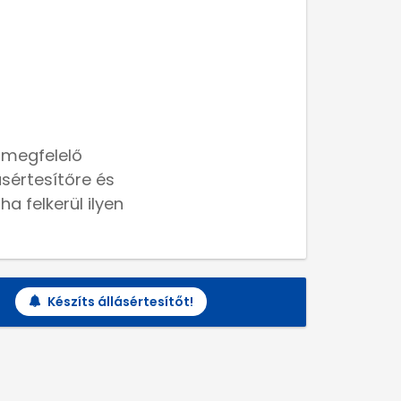
 megfelelő
lásértesítőre és
a felkerül ilyen
Készíts állásértesítőt!