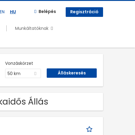
Belépés
EN
HU
Regisztráció
Munkáltatóknak
Vonzáskörzet
50 km
kaidős Állás