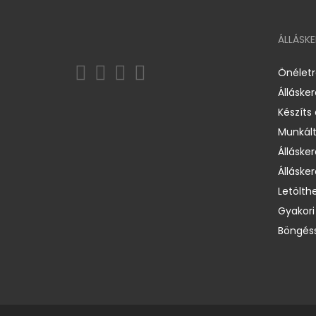
ÁLLÁSK
Önélet
Álláske
Készíts
Munkált
Állásker
Állásker
Letölth
Gyakori
Böngéss