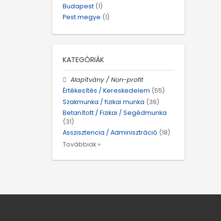
Budapest
(1)
Pest megye
(1)
KATEGÓRIÁK
Alapítvány / Non-profit
Értékesítés / Kereskedelem
(55)
Szakmunka / fizikai munka
(36)
Betanított / Fizikai / Segédmunka
(31)
Asszisztencia / Adminisztráció
(18)
Továbbiak »