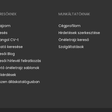
ERESŐKNEK
MUNKÁLTATÓKNAK
rajzom
Cégprofilom
resés
Hirdetések szerkesztése
 angol CV-t
Önéletrajz kereső
ató keresése
Szolgáltatások
esői Blog
esői hírlevél feliratkozás
ető önéletrajz sablonok
 kérdések
zen álláskatalógusban