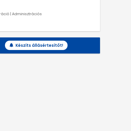
ráció | Adminisztrációs
Készíts állásértesítőt!