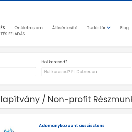
SÉS
Önéletrajzom
Állásértesítő
Blog
Tudástár
ETÉS FELADÁS
Hol keresed?
Alapítvány / Non-profit Részmun
Adományközpont asszisztens