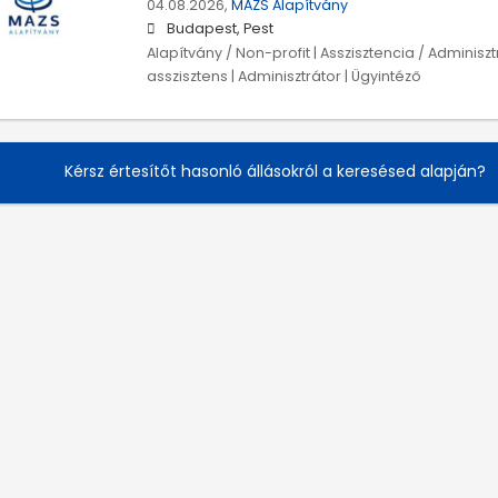
04.08.2026,
MAZS Alapítvány
Budapest, Pest
Alapítvány / Non-profit | Asszisztencia / Adminiszt
asszisztens | Adminisztrátor | Ügyintéző
Kérsz értesítőt hasonló állásokról a keresésed alapján?