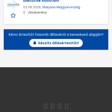
Executive Assistant
02.08.2026,
Starjobs Magyarország
Jászberény
Kérsz értesítőt hasonló állásokról a keresésed alapján?
Készíts állásértesítőt!