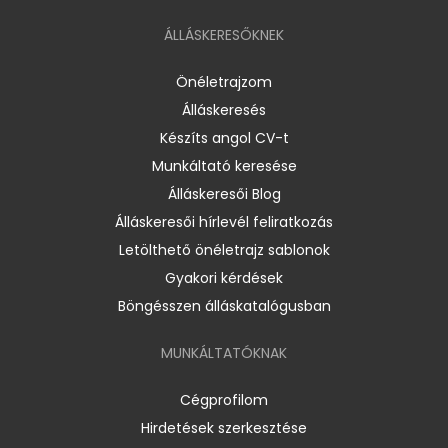
ÁLLÁSKERESŐKNEK
Önéletrajzom
Álláskeresés
Készíts angol CV-t
Munkáltató keresése
Álláskeresői Blog
Álláskeresői hírlevél feliratkozás
Letölthető önéletrajz sablonok
Gyakori kérdések
Böngésszen álláskatalógusban
MUNKÁLTATÓKNAK
Cégprofilom
Hirdetések szerkesztése