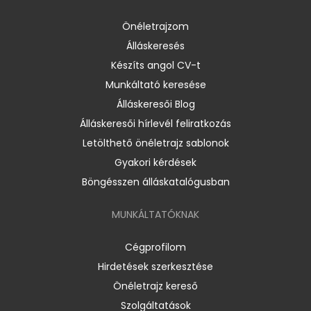
Önéletrajzom
Álláskeresés
Készíts angol CV-t
Munkáltató keresése
Álláskeresői Blog
Álláskeresői hírlevél feliratkozás
Letölthető önéletrajz sablonok
Gyakori kérdések
Böngésszen álláskatalógusban
MUNKÁLTATÓKNAK
Cégprofilom
Hirdetések szerkesztése
Önéletrajz kereső
Szolgáltatások