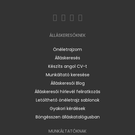
ÁLLÁSKERESŐKNEK
Önéletrajzom
Álláskeresés
Készíts angol CV-t
Munkáltató keresése
Álláskeresői Blog
Álláskeresői hírlevél feliratkozás
Letölthető önéletrajz sablonok
Gyakori kérdések
Böngésszen álláskatalógusban
MUNKÁLTATÓKNAK