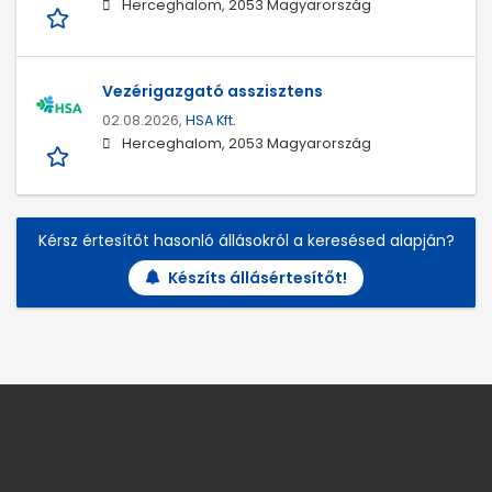
Herceghalom, 2053 Magyarország
Vezérigazgató asszisztens
02.08.2026,
HSA Kft.
Herceghalom, 2053 Magyarország
Kérsz értesítőt hasonló állásokról a keresésed alapján?
Készíts állásértesítőt!