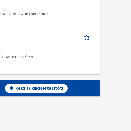
sszisztens | Adminisztrátor
ió | Adminisztrációs
Készíts állásértesítőt!