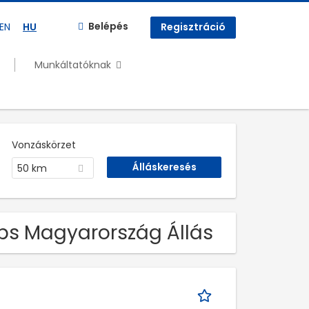
Belépés
EN
HU
Regisztráció
Munkáltatóknak
Vonzáskörzet
50 km
obs Magyarország Állás