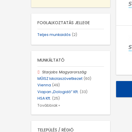
FOGLALKOZTATÁS JELLEGE
Teljes munkaidős
(2)
MUNKÁLTATÓ
Starjobs Magyarország
MŰISZ Iskolaszövetkezet
(60)
Vienna
(49)
Viapan „Dologidő” Kft.
(33)
HSA Kft.
(25)
Továbbiak »
TELEPÜLÉS / RÉGIÓ