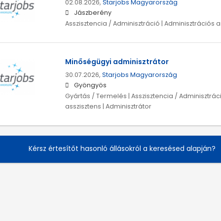
02.08.2026,
Starjobs Magyarország
Jászberény
Asszisztencia / Adminisztráció | Adminisztrációs a
Minőségügyi adminisztrátor
30.07.2026,
Starjobs Magyarország
Gyöngyös
Gyártás / Termelés | Asszisztencia / Adminisztrác
asszisztens | Adminisztrátor
Kérsz értesítőt hasonló állásokról a keresésed alapján?