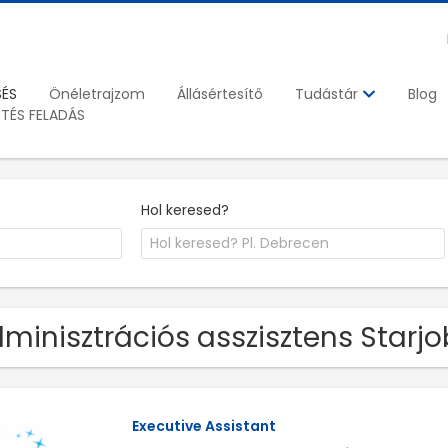
SÉS
Önéletrajzom
Állásértesítő
Blog
Tudástár
ETÉS FELADÁS
Hol keresed?
minisztrációs asszisztens Starj
Executive Assistant