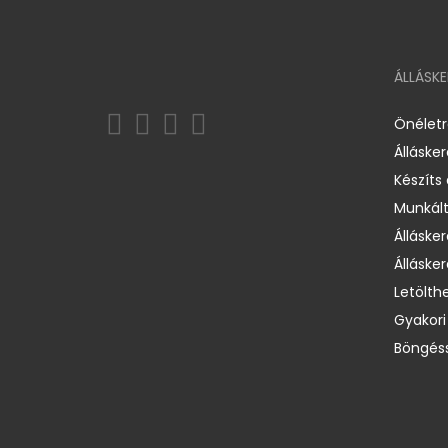
ÁLLÁSK
Önélet
Álláske
Készíts
Munkált
Állásker
Állásker
Letölth
Gyakori
Böngéss