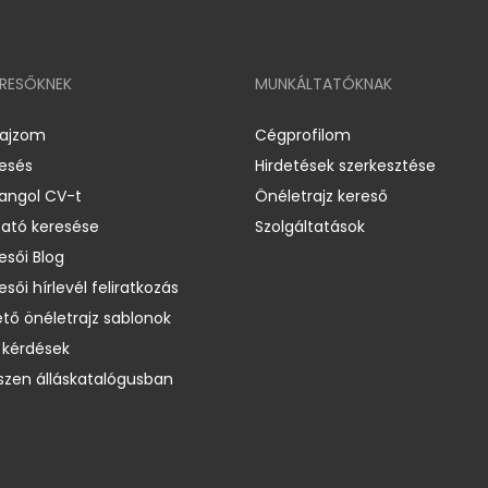
ERESŐKNEK
MUNKÁLTATÓKNAK
rajzom
Cégprofilom
resés
Hirdetések szerkesztése
 angol CV-t
Önéletrajz kereső
ató keresése
Szolgáltatások
esői Blog
esői hírlevél feliratkozás
ető önéletrajz sablonok
 kérdések
zen álláskatalógusban