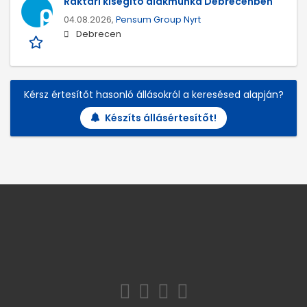
Raktári kisegítő diákmunka Debrecenben
04.08.2026,
Pensum Group Nyrt
Debrecen
Kérsz értesítőt hasonló állásokról a keresésed alapján?
Készíts állásértesítőt!