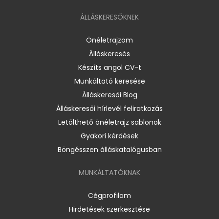
ÁLLÁSKERESŐKNEK
Önéletrajzom
Álláskeresés
Készíts angol CV-t
Munkáltató keresése
Álláskeresői Blog
Álláskeresői hírlevél feliratkozás
Letölthető önéletrajz sablonok
Gyakori kérdések
Böngésszen álláskatalógusban
MUNKÁLTATÓKNAK
Cégprofilom
Hirdetések szerkesztése