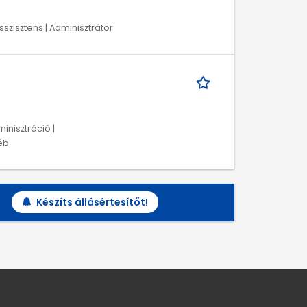
sszisztens | Adminisztrátor
minisztráció |
éb
Készíts állásértesítőt!