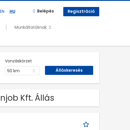
Belépés
EN
HU
Regisztráció
Munkáltatóknak
Vonzáskörzet
50 km
job Kft. Állás