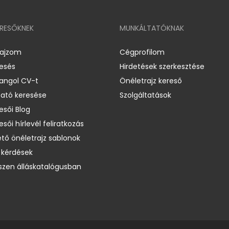
ERESŐKNEK
MUNKÁLTATÓKNAK
rajzom
Cégprofilom
resés
Hirdetések szerkesztése
 angol CV-t
Önéletrajz kereső
ató keresése
Szolgáltatások
esői Blog
esői hírlevél feliratkozás
ető önéletrajz sablonok
 kérdések
zen álláskatalógusban