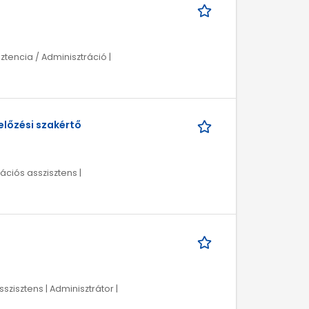
tencia / Adminisztráció |
lőzési szakértő
ációs asszisztens |
szisztens | Adminisztrátor |