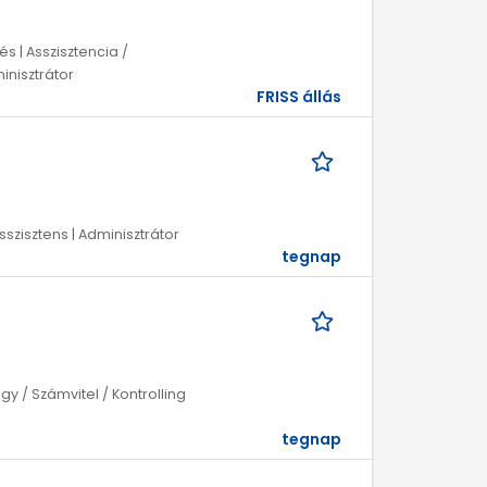
s | Asszisztencia /
inisztrátor
FRISS állás
sszisztens | Adminisztrátor
tegnap
y / Számvitel / Kontrolling
tegnap