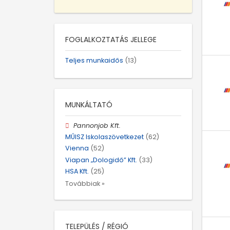
FOGLALKOZTATÁS JELLEGE
Teljes munkaidős
(13)
MUNKÁLTATÓ
Pannonjob Kft.
MŰISZ Iskolaszövetkezet
(62)
Vienna
(52)
Viapan „Dologidő” Kft.
(33)
HSA Kft.
(25)
Továbbiak »
TELEPÜLÉS / RÉGIÓ