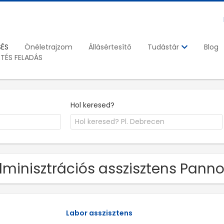
SÉS
Önéletrajzom
Állásértesítő
Blog
Tudástár
ETÉS FELADÁS
Hol keresed?
minisztrációs asszisztens Pannon
Labor asszisztens