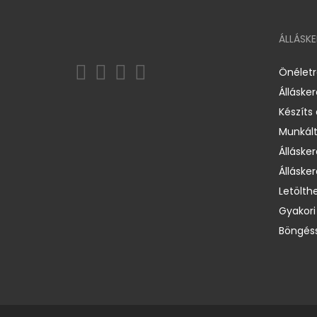
ÁLLÁSK
Önélet
Álláske
Készíts
Munkált
Állásker
Állásker
Letölth
Gyakori
Böngéss